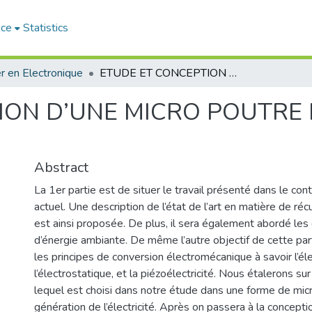
ace
Statistics
r en Electronique
ETUDE ET CONCEPTION D’UNE MICRO POUTRE POUR GENERER DE L’ELECTRICITE
ION D’UNE MICRO POUTRE
Abstract
La 1er partie est de situer le travail présenté dans le con
actuel. Une description de l’état de l’art en matière de ré
est ainsi proposée. De plus, il sera également abordé les
d’énergie ambiante. De même l’autre objectif de cette par
les principes de conversion électromécanique à savoir l’é
l’électrostatique, et la piézoélectricité. Nous étalerons sur
lequel est choisi dans notre étude dans une forme de mic
génération de l’électricité. Après on passera à la concepti