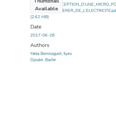
Thumbnail
ETUDE_ET_CONCEPTION_D’UNE_MICRO_P
Available
TRE_POUR_GENERER_DE_L’ELECTRICITE.pd
(2.62 MB)
Date
2017-06-28
Authors
Yahia Berrouiguet, Ilyes
Djoubir, Bachir