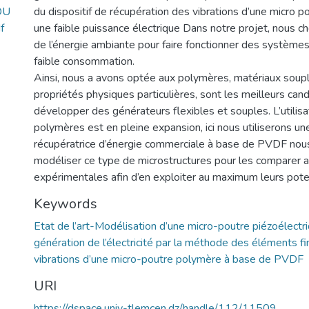
OU
du dispositif de récupération des vibrations d’une micro po
f
une faible puissance électrique Dans notre projet, nous c
de l’énergie ambiante pour faire fonctionner des système
faible consommation.
Ainsi, nous a avons optée aux polymères, matériaux sou
propriétés physiques particulières, sont les meilleurs can
développer des générateurs flexibles et souples. L’utilisa
polymères est en pleine expansion, ici nous utiliserons un
récupératrice d’énergie commerciale à base de PVDF no
modéliser ce type de microstructures pour les comparer
expérimentales afin d’en exploiter au maximum leurs poten
Keywords
Etat de l’art-Modélisation d’une micro-poutre piézoélectri
génération de l’électricité par la méthode des éléments fi
vibrations d’une micro-poutre polymère à base de PVDF
URI
https://dspace.univ-tlemcen.dz/handle/112/11509