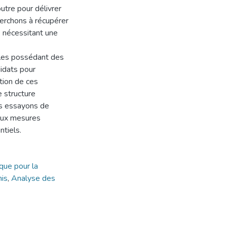
utre pour délivrer
herchons à récupérer
s nécessitant une
ples possédant des
didats pour
tion de ces
e structure
us essayons de
 aux mesures
tiels.
que pour la
nis
,
Analyse des