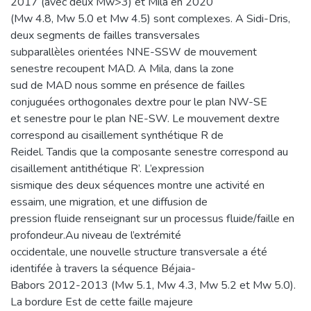
2017 (avec deux Mw>3) et Mila en 2020
(Mw 4.8, Mw 5.0 et Mw 4.5) sont complexes. A Sidi-Dris,
deux segments de failles transversales
subparallèles orientées NNE-SSW de mouvement
senestre recoupent MAD. A Mila, dans la zone
sud de MAD nous somme en présence de failles
conjuguées orthogonales dextre pour le plan NW-SE
et senestre pour le plan NE-SW. Le mouvement dextre
correspond au cisaillement synthétique R de
Reidel. Tandis que la composante senestre correspond au
cisaillement antithétique R’. L’expression
sismique des deux séquences montre une activité en
essaim, une migration, et une diffusion de
pression fluide renseignant sur un processus fluide/faille en
profondeur.Au niveau de l’extrémité
occidentale, une nouvelle structure transversale a été
identifée à travers la séquence Béjaia-
Babors 2012-2013 (Mw 5.1, Mw 4.3, Mw 5.2 et Mw 5.0).
La bordure Est de cette faille majeure