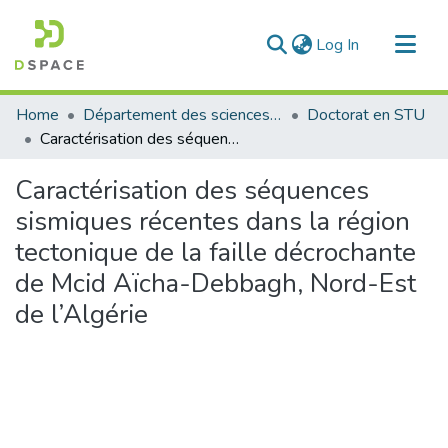
(current)
Log In
Communities & Collections
Home
Département des sciences de la terre et de l'univers
Doctorat en STU
All of DSpace
Caractérisation des séquences sismiques récentes dans la région tectonique de la faille décrochante de Mcid Aïcha-Debbagh, Nord-Est de l’Algérie
Statistics
Caractérisation des séquences
sismiques récentes dans la région
tectonique de la faille décrochante
de Mcid Aïcha-Debbagh, Nord-Est
de l’Algérie