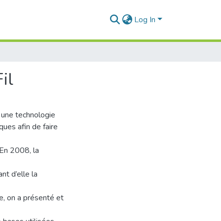
Log In
il
 une technologie
ques afin de faire
 En 2008, la
nt d’elle la
e, on a présenté et