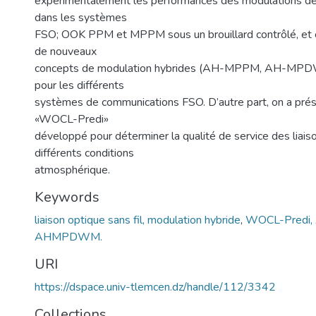
expérimentalement les performances des modulations de 
dans les systèmes
FSO; OOK PPM et MPPM sous un brouillard contrôlé, et o
de nouveaux
concepts de modulation hybrides (AH-MPPM, AH-
pour les différents
systèmes de communications FSO. D’autre part, on a prése
«WOCL-Predi»
développé pour déterminer la qualité de service des liai
différents conditions
atmosphérique.
Keywords
liaison optique sans fil, modulation hybride
,
WOCL-Predi
AHMPDWM.
URI
https://dspace.univ-tlemcen.dz/handle/112/3342
Collections