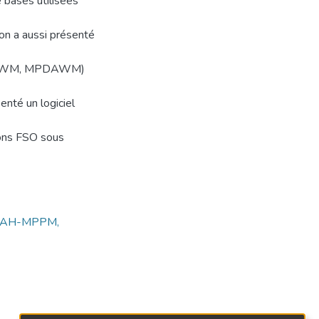
bases utilisées
n a aussi présenté
MPDWM, MPDAWM)
nté un logiciel
sons FSO sous
, AH-MPPM,