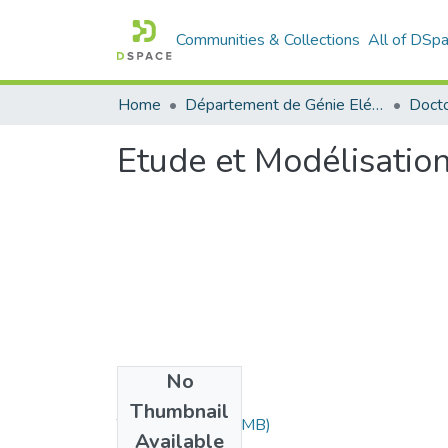
Communities & Collections
All of DSp
Home
Département de Génie Eléctrique et Electronique
Etude et Modélisation
No
Files
Thumbnail
Thèse.PDF
(3.43 MB)
Available