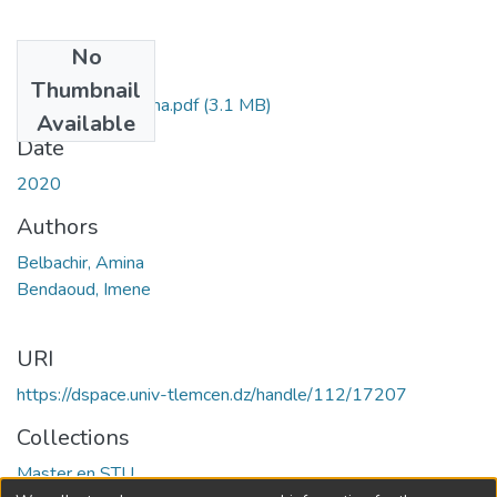
No
Files
Thumbnail
BELBACHIR_amina.pdf
(3.1 MB)
Available
Date
2020
Authors
Belbachir, Amina
Bendaoud, Imene
URI
https://dspace.univ-tlemcen.dz/handle/112/17207
Collections
Master en STU