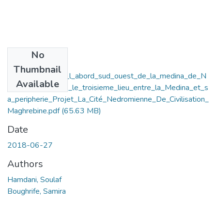
No
Files
Thumbnail
Revitalisation_de_l_abord_sud_ouest_de_la_medina_de_N
Available
edroma_a_travers_le_troisieme_lieu_entre_la_Medina_et_s
a_peripherie_Projet_La_Cité_Nedromienne_De_Civilisation_
Maghrebine.pdf
(65.63 MB)
Date
2018-06-27
Authors
Hamdani, Soulaf
Boughrife, Samira