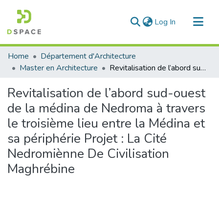
(current)
Log In
Communities & Collections
Home
Département d'Architecture
All of DSpace
Master en Architecture
Revitalisation de l’abord sud-ouest de la médina de Nedroma à travers le troisième lieu entre la Médina et sa périphérie Projet : La Cité Nedromiènne De Civilisation Maghrébine
Statistics
Revitalisation de l’abord sud-ouest
de la médina de Nedroma à travers
le troisième lieu entre la Médina et
sa périphérie Projet : La Cité
Nedromiènne De Civilisation
Maghrébine