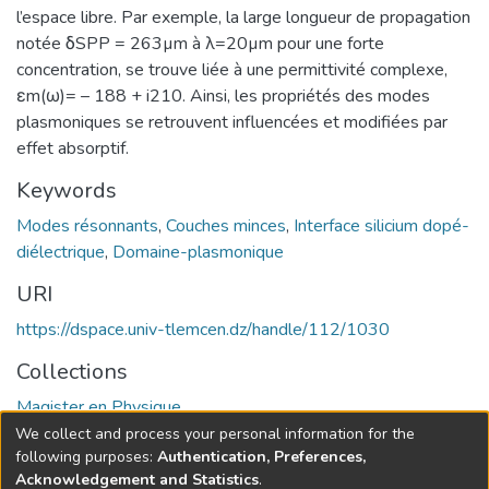
l’espace libre. Par exemple, la large longueur de propagation
notée δSPP = 263µm à λ=20µm pour une forte
concentration, se trouve liée à une permittivité complexe,
εm(ω)= – 188 + i210. Ainsi, les propriétés des modes
plasmoniques se retrouvent influencées et modifiées par
effet absorptif.
Keywords
Modes résonnants
,
Couches minces
,
Interface silicium dopé-
diélectrique
,
Domaine-plasmonique
URI
https://dspace.univ-tlemcen.dz/handle/112/1030
Collections
Magister en Physique
We collect and process your personal information for the
Full item page
following purposes:
Authentication, Preferences,
Acknowledgement and Statistics
.