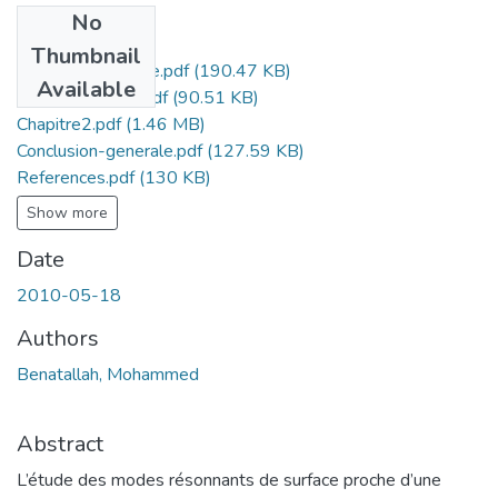
No
Files
Thumbnail
tables-de-matiere.pdf
(190.47 KB)
Available
Remerciements.pdf
(90.51 KB)
Chapitre2.pdf
(1.46 MB)
Conclusion-generale.pdf
(127.59 KB)
References.pdf
(130 KB)
Show more
Date
2010-05-18
Authors
Benatallah, Mohammed
Abstract
L’étude des modes résonnants de surface proche d’une