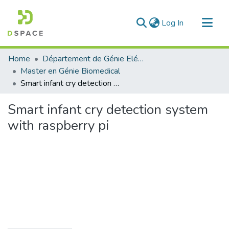
(current)
Log In
Communities & Collections
Home
Département de Génie Eléctrique et Electronique
All of DSpace
Master en Génie Biomedical
Smart infant cry detection system with raspberry pi
Statistics
Smart infant cry detection system
with raspberry pi