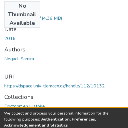
No
Files
Thumbnail
Negadi Samira.pdf
(4.36 MB)
Available
Date
2016
Authors
Negadi, Samira
URI
https://dspace.univ-tlemcen.dz/handle/112/10132
Collections
Doctorat en Histoire
We collect and process your personal information for the
Full item page
following purposes:
Authentication, Preferences,
Acknowledgement and Statistics
.