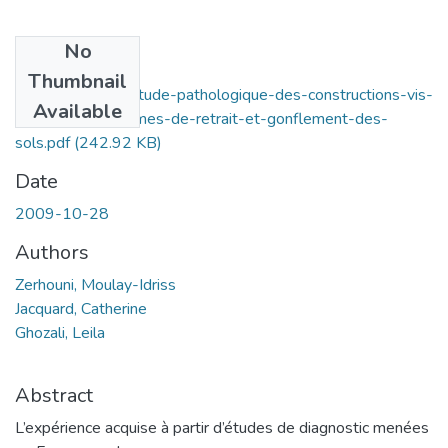
No
Files
Thumbnail
Methodologie-detude-pathologique-des-constructions-vis-
Available
a-vis-des-problemes-de-retrait-et-gonflement-des-
sols.pdf
(242.92 KB)
Date
2009-10-28
Authors
Zerhouni, Moulay-Idriss
Jacquard, Catherine
Ghozali, Leila
Abstract
L’expérience acquise à partir d’études de diagnostic menées