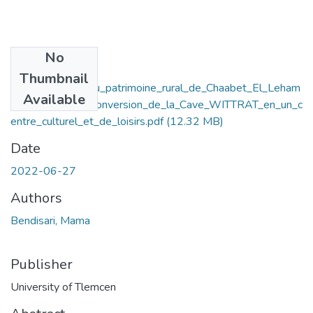
No
Files
Thumbnail
La_valorisation_du_patrimoine_rural_de_Chaabet_El_Leham
Available
_a_travers_la_reconversion_de_la_Cave_WITTRAT_en_un_c
entre_culturel_et_de_loisirs.pdf
(12.32 MB)
Date
2022-06-27
Authors
Bendisari, Mama
Publisher
University of Tlemcen