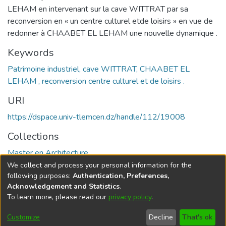
LEHAM en intervenant sur la cave WITTRAT par sa
reconversion en « un centre culturel etde loisirs » en vue de
redonner à CHAABET EL LEHAM une nouvelle dynamique .
Keywords
Patrimoine industriel, cave WITTRAT, CHAABET EL
LEHAM , reconversion centre culturel et de loisirs .
URI
https://dspace.univ-tlemcen.dz/handle/112/19008
Collections
Master en Architecture
We collect and process your personal information for the
Full item page
following purposes:
Authentication, Preferences,
Acknowledgement and Statistics
.
To learn more, please read our
privacy policy
.
DSpace software
copyright © 2002-2026
LYRASIS
Cookie
Privacy
End User
Send
Customize
Decline
That's ok
settings
policy
Agreement
Feedback