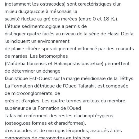
(notamment les ostracodes) sont caractéristiques d’un
milieu dulçaquicole à mésohalin, la
salinité fluctue au gré des marées (entre 0 et 18 ‰).
L’étude sédimentologique a permis de
distinguer quatre faciès au niveau de la série de Hassi Djeifa,
ils indiquent un environnement
de plaine côtière sporadiquement influencé par des courants
de marées. Les batomorphes
(Mafdetia tibniensis et Baharipristis bastetiae) permettent
de déterminer un échange
faunistique Est-Ouest sur la marge méridionale de la Téthys.
La Formation détritique de l’Oued Tafarahit est composée
de microconglomérats, de
grès et d’argiles. Les quatre termes argileux du membre
supérieur de la Formation de l’Oued
Tafarahit renferment des restes d’actinoptérygiens
(osteoglossiformes et characiformes),
d’ostracodes et de microgastéropodes, associés à des
gyrogonites de charophytes en très bon