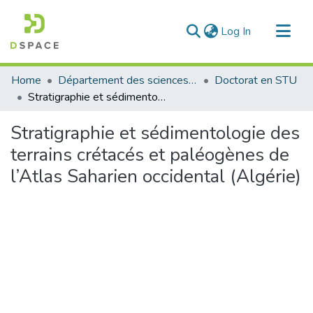
(current)
Log In
Communities & Collections
Home
Département des sciences de la terre et de l'univers
Doctorat en STU
All of DSpace
Stratigraphie et sédimentologie des terrains crétacés et paléogènes de l’Atlas Saharien occidental (Algérie)
Statistics
Stratigraphie et sédimentologie des
terrains crétacés et paléogènes de
l’Atlas Saharien occidental (Algérie)