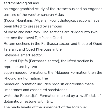
sedimentological and
paleogeographical study of the cretaceous and paleogenes
terrains of the wester saharan Atlas
(Ksour Mountains, Algeria). Four lithological sections have
been lifted, to pressed by samples
of loose and hard rock. The sections are divided into two
sectors: the Hassi Djeifa and Oued
Retem sections in the Forthassa sector, and those of Oued
Tafarahit and Oued Kherouaa in the
Rhelida-Tismert sector.
In Hassi Djeifa (Forthassa sector), the lifted section is
represented by two
superimposed formations: the Mdaouer Formation then the
Rhoundjaïa Formation. The
Mdaouer Formation includes reddish or greenish marls,
limestones and channeled sandstones
while the Rhoundjaïa Formation marked by a “wall” slab of
dolomitic limestone with flint.
The marly levels of the upper part of the Mdaouer