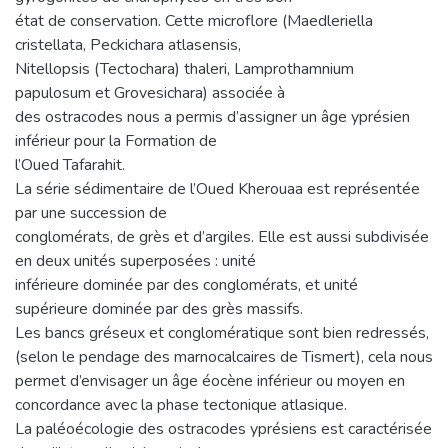
état de conservation. Cette microflore (Maedleriella
cristellata, Peckichara atlasensis,
Nitellopsis (Tectochara) thaleri, Lamprothamnium
papulosum et Grovesichara) associée à
des ostracodes nous a permis d’assigner un âge yprésien
inférieur pour la Formation de
l’Oued Tafarahit.
La série sédimentaire de l’Oued Kherouaa est représentée
par une succession de
conglomérats, de grès et d’argiles. Elle est aussi subdivisée
en deux unités superposées : unité
inférieure dominée par des conglomérats, et unité
supérieure dominée par des grès massifs.
Les bancs gréseux et conglomératique sont bien redressés,
(selon le pendage des marnocalcaires de Tismert), cela nous
permet d’envisager un âge éocène inférieur ou moyen en
concordance avec la phase tectonique atlasique.
La paléoécologie des ostracodes yprésiens est caractérisée