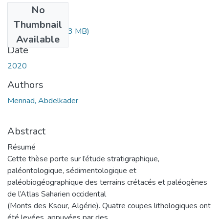
No
Files
Thumbnail
Mennad.pdf
(35.63 MB)
Available
Date
2020
Authors
Mennad, Abdelkader
Abstract
Résumé
Cette thèse porte sur l’étude stratigraphique,
paléontologique, sédimentologique et
paléobiogéographique des terrains crétacés et paléogènes
de l’Atlas Saharien occidental
(Monts des Ksour, Algérie). Quatre coupes lithologiques ont
été levées, appuyées par des