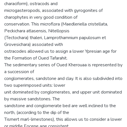
characiform), ostracods and
microgasteropods, associated with gyrogonites of
charophytes in very good condition of
conservation. This microflora (Maedleriella cristellata,
Peckichara atlasensis, Nitellopsis
(Tectochara) thaleri, Lamprothamnium papulosum et
Grovesichara) associated with
ostracodes allowed us to assign a lower Ypresian age for
the Formation of Oued Tafarahit.
The sedimentary series of Oued Kherouaa is represented by
a succession of
conglomerates, sandstone and clay. It is also subdivided into
two superimposed units: lower
unit dominated by conglomerates, and upper unit dominated
by massive sandstones. The
sandstone and conglomerate bed are well inclined to the
north, (according to the dip of the
Tismert marl-limestones), this allows us to consider a lower
or middle Eocene age consistent