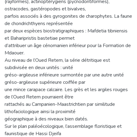
(rajiformes), actinoptérygiens (pycnodontiformes),
ostracodes, gastéropodes et bivalves,
parfois associés à des gyrogonites de charophytes. La faune
de chondrichthyens représentée
par deux espèces biostratigraphiques : Mafdetia tibniensis
et Baharipristis bastetiae permet
d’attribuer un âge cénomanien inférieur pour la Formation de
Mdaouer.
Au niveau de l’Oued Retem, la série détritique est
subdivisée en deux unités : unité
gréso-argileuse inférieure surmontée par une autre unité
gréso-argileuse supérieure coiffée par
une mince carapace calcaire. Les grès et les argiles rouges
de l’Oued Retem pourraient être
rattachés au Campanien-Maastrichtien par similitude
lithofaciologique ainsi la proximité
géographique à des niveaux bien datés.
Sur le plan paléoécologique, l’assemblage floristique et
faunistique de Hassi Djeifa