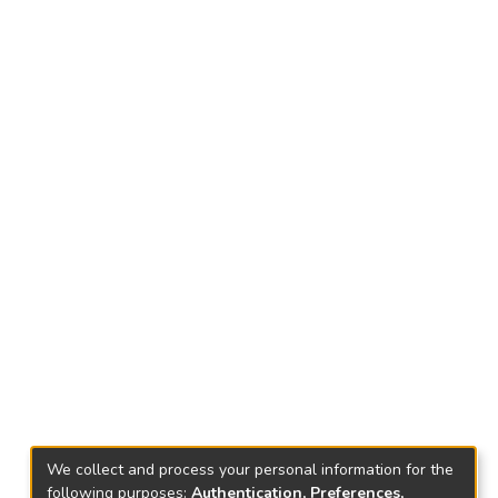
We collect and process your personal information for the
following purposes:
Authentication, Preferences,