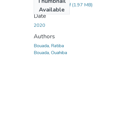
Thumbnail
Ms.Eln.Bouada.pdf
(1.97 MB)
Available
Date
2020
Authors
Bouada, Ratiba
Bouada, Ouahiba