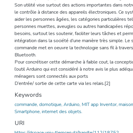
Son utilité vise surtout des actions importantes dans notr
le contrôle à distance des appareils électroniques. Ce sy
aider les personnes âgées, les catégories particulières te
personnes muettes, aveugles ou autres handicapées répo
besoins, surtout les soutenir, faciliter leurs tâches et per
intégration dans la société d’une manière très simple. Le
commande met en oeuvre la technologie sans fil à traver
Bluetooth.
Pour concrétiser cette démarche à faible cout, la concept
l’outil Arduino qui est considéré à notre avis le plus adéqu
ménagers sont connectés aux ports
D’entrée/ sortie de cette carte via les relais.[2]
Keywords
commande, domotique, Arduino, MIT app Inventor, maison 
Smartphone, internet des objets.
URI
https://dspace.univ-tlemcen.dz/handle/112/18752