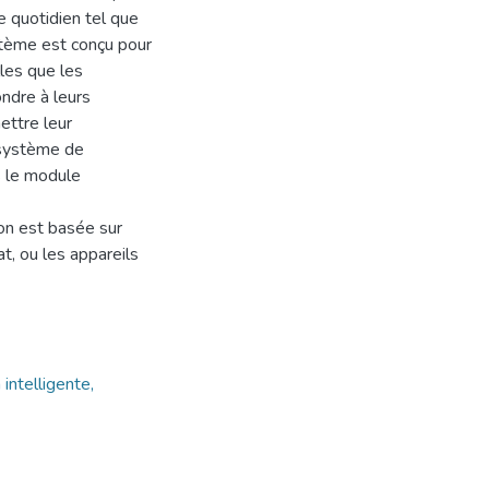
e quotidien tel que
stème est conçu pour
lles que les
ndre à leurs
mettre leur
 système de
s le module
ion est basée sur
at, ou les appareils
intelligente,