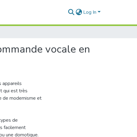
Log In
 commande vocale en
s appareils
t qui est très
adre de modernisme et
types de
s facilement
e ou une domotique.