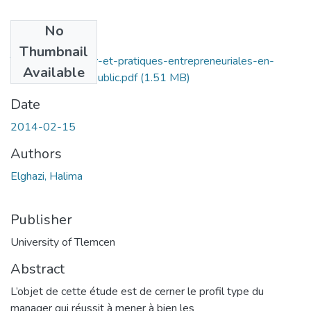
No
Files
Thumbnail
Type-de-manager-et-pratiques-entrepreneuriales-en-
Available
Algérie-secteur-public.pdf
(1.51 MB)
Date
2014-02-15
Authors
Elghazi, Halima
Publisher
University of Tlemcen
Abstract
L’objet de cette étude est de cerner le profil type du
manager qui réussit à mener à bien les