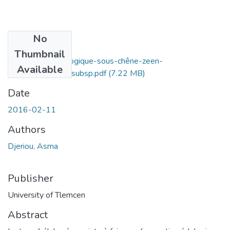
No
Files
Thumbnail
Diagnostic-pedologique-sous-chêne-zeen-
Available
(Quercus)faginea-subsp.pdf
(7.22 MB)
Date
2016-02-11
Authors
Djeriou, Asma
Publisher
University of Tlemcen
Abstract