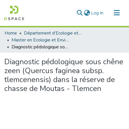
(current)
Log In
Communities & Collections
Home
Département d’Ecologie et Environnement
All of DSpace
Master en Ecologie et Environnement
Diagnostic pédologique sous chêne zeen (Quercus faginea subsp. tlemcenensis) dans la réserve de chasse de Moutas - Tlemcen
Statistics
Diagnostic pédologique sous chêne
zeen (Quercus faginea subsp.
tlemcenensis) dans la réserve de
chasse de Moutas - Tlemcen