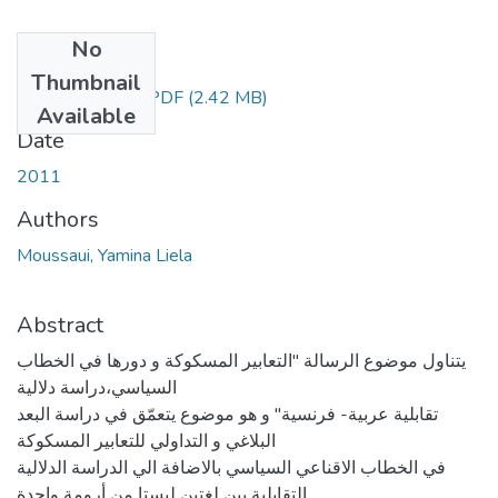
No
Files
Thumbnail
MousaouiYamina.PDF
(2.42 MB)
Available
Date
2011
Authors
Moussaui, Yamina Liela
Abstract
یتناول موضوع الرسالة "التعابیر المسكوكة و دورھا في الخطاب
السیاسي،دراسة دلالیة
تقابلیة عربیة- فرنسیة" و ھو موضوع یتعمّق في دراسة البعد
البلاغي و التداولي للتعابیر المسكوكة
في الخطاب الاقناعي السیاسي بالاضافة الي الدراسة الدلالیة
التقابلیة بین لغتین لیستا من أرومة واحدة