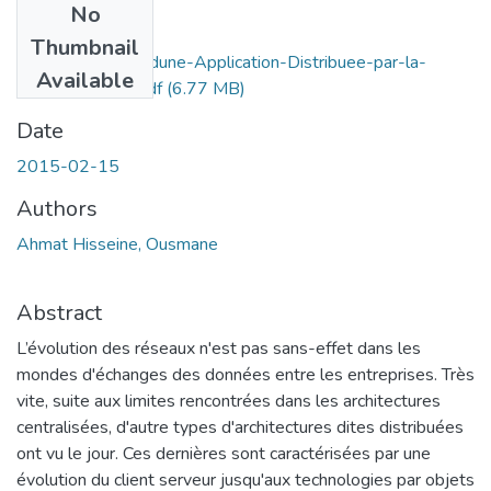
No
Files
Thumbnail
Developpement-dune-Application-Distribuee-par-la-
Available
norme-CORBA.pdf
(6.77 MB)
Date
2015-02-15
Authors
Ahmat Hisseine, Ousmane
Abstract
L’évolution des réseaux n'est pas sans-effet dans les
mondes d'échanges des données entre les entreprises. Très
vite, suite aux limites rencontrées dans les architectures
centralisées, d'autre types d'architectures dites distribuées
ont vu le jour. Ces dernières sont caractérisées par une
évolution du client serveur jusqu'aux technologies par objets