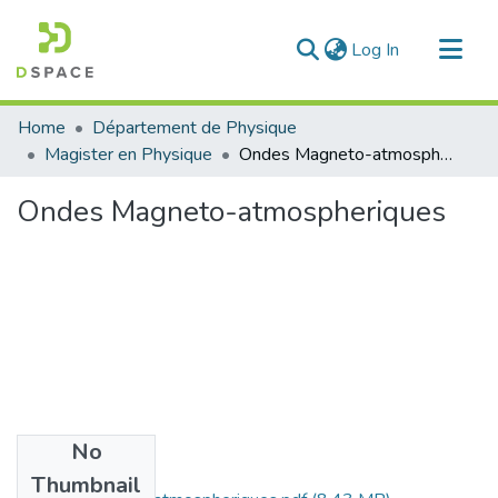
(current)
Log In
Communities & Collections
Home
Département de Physique
All of DSpace
Magister en Physique
Ondes Magneto-atmospheriques
Statistics
Ondes Magneto-atmospheriques
No
Files
Thumbnail