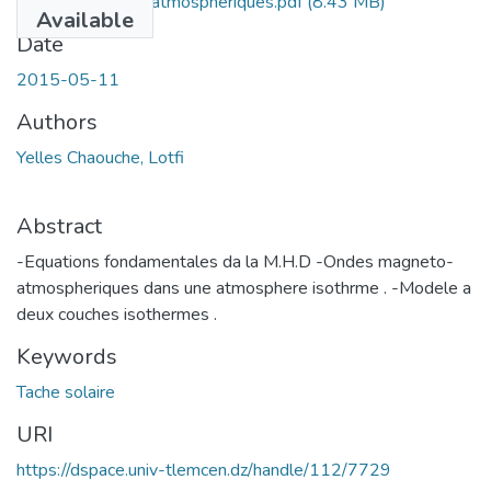
Ondes-Magneto-atmospheriques.pdf
(8.43 MB)
Available
Date
2015-05-11
Authors
Yelles Chaouche, Lotfi
Abstract
-Equations fondamentales da la M.H.D -Ondes magneto-
atmospheriques dans une atmosphere isothrme . -Modele a
deux couches isothermes .
Keywords
Tache solaire
URI
https://dspace.univ-tlemcen.dz/handle/112/7729