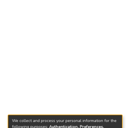
We collect and process your personal information for the
following purposes:
Authentication, Preferences,