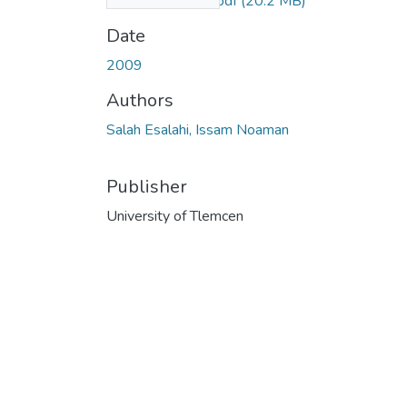
رضا-وولاء-العملاء.pdf
(20.2 MB)
Date
2009
Authors
Salah Esalahi, Issam Noaman
Publisher
University of Tlemcen