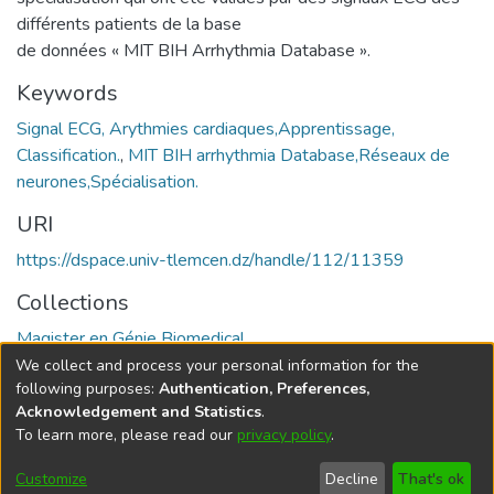
différents patients de la base
de données « MIT BIH Arrhythmia Database ».
Keywords
Signal ECG, Arythmies cardiaques,Apprentissage,
Classification.
,
MIT BIH arrhythmia Database,Réseaux de
neurones,Spécialisation.
URI
https://dspace.univ-tlemcen.dz/handle/112/11359
Collections
Magister en Génie Biomedical
We collect and process your personal information for the
Full item page
following purposes:
Authentication, Preferences,
Acknowledgement and Statistics
.
To learn more, please read our
privacy policy
.
DSpace software
copyright © 2002-2026
LYRASIS
Cookie
Privacy
End User
Send
Customize
Decline
That's ok