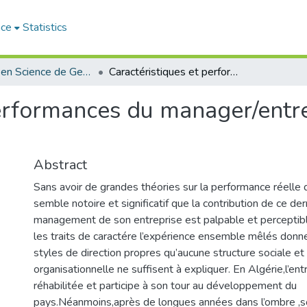
ace
Statistics
Magister en Science de Gestion
Caractéristiques et performances du manager/entrepreneur privé Algérien
performances du manager/entr
Abstract
Sans avoir de grandes théories sur la performance réelle de
semble notoire et significatif que la contribution de ce der
management de son entreprise est palpable et perceptibl
les traits de caractére l’expérience ensemble mêlés donn
styles de direction propres qu’aucune structure sociale e
organisationnelle ne suffisent à expliquer. En Algérie,l’ent
réhabilitée et participe à son tour au développement du
pays.Néanmoins,après de longues années dans l’ombre 