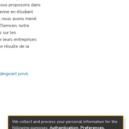
 nous proposons dans
rienne en étudiant
s, nous avons mené
 Tlemcen, notre
s sur les
 leurs entreprises
e résulte de la
irigeant privé,
We collect and process your personal information for the
following purposes:
Authentication, Preferences,