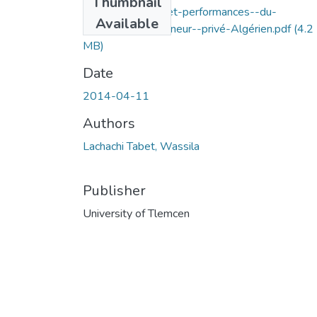
Thumbnail
Caractéristiques-et-performances--du-
Available
manager/entrepreneur--privé-Algérien.pdf
(4.2
MB)
Date
2014-04-11
Authors
Lachachi Tabet, Wassila
Publisher
University of Tlemcen