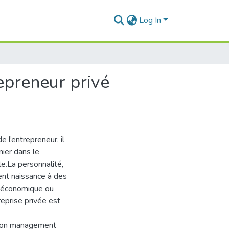
Log In
epreneur privé
 l’entrepreneur, il
nier dans le
e.La personnalité,
ent naissance à des
t économique ou
reprise privée est
,son management