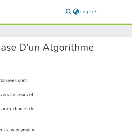
Log In
ase D’un Algorithme
 données sont
vers secteurs et
protection et de
n « k-anonymat ».