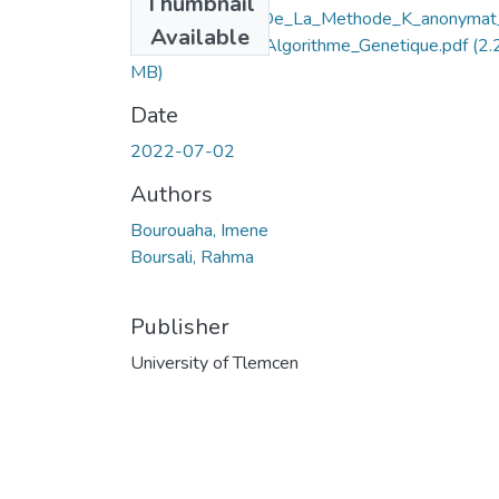
Thumbnail
Implementation_De_La_Methode_K_anonymat
Available
_La_Base_D_un_Algorithme_Genetique.pdf
(2.
MB)
Date
2022-07-02
Authors
Bourouaha, Imene
Boursali, Rahma
Publisher
University of Tlemcen