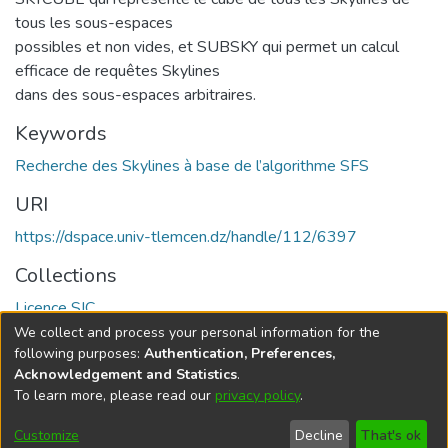
tous les sous-espaces
possibles et non vides, et SUBSKY qui permet un calcul
efficace de requêtes Skylines
dans des sous-espaces arbitraires.
Keywords
Recherche des Skylines à base de l’algorithme SFS
URI
https://dspace.univ-tlemcen.dz/handle/112/6397
Collections
Licence SIC
We collect and process your personal information for the
Full item page
following purposes:
Authentication, Preferences,
Acknowledgement and Statistics
.
To learn more, please read our
privacy policy
.
DSpace software
copyright © 2002-2026
LYRASIS
Cookie
Privacy
End User
Send
Customize
Decline
That's ok