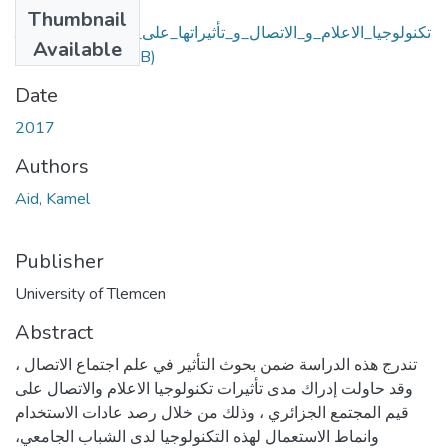
Files
Thumbnail
تكنولوجيا_الاعلام_و_الاتصال_و_تأثيراتها_على_القيم_المجتمع_الج
Available
(3.53 MB)
زائري.pdf
Date
2017
Authors
Aid, Kamel
Publisher
University of Tlemcen
Abstract
تندرج هذه الدراسة ضمن بحوث التأثير في علم اجتماع الاتصال ،
وقد حاولت إدراك مدى تأثيرات تكنولوجيا الاعلام والاتصال على
قيم المجتمع الجزائري ، وذلك من خلال رصد عادات الاستخدام
وانماط الاستعمال لهذه التكنولوجيا لدى الشباب الجامعي،