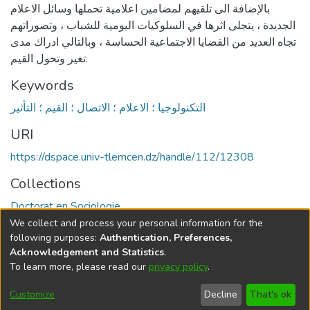
بالإضافة الى تلقيهم لمضامين اعلامية تحملها وسائل الاعلام
الجديدة ، يتجلى اثرها في السلوكيات اليومية للشباب ، وتصوراتهم
تجاه العديد من القضايا الاجتماعية الحساسة ، وبالتالي ادراك مدى
تغير وتحول القيم.
Keywords
التكنولوجيا ؛ الاعلام ؛ الاتصال ؛ القيم ؛ التأثير
URI
https://dspace.univ-tlemcen.dz/handle/112/12308
Collections
Doctorat en Sociologie
We collect and process your personal information for the
Full item page
following purposes:
Authentication, Preferences,
Acknowledgement and Statistics
.
To learn more, please read our
privacy policy
.
DSpace software
copyright © 2002-2026
LYRASIS
Cookie
Privacy
End User
Send
Customize
Decline
That's ok
settings
policy
Agreement
Feedback