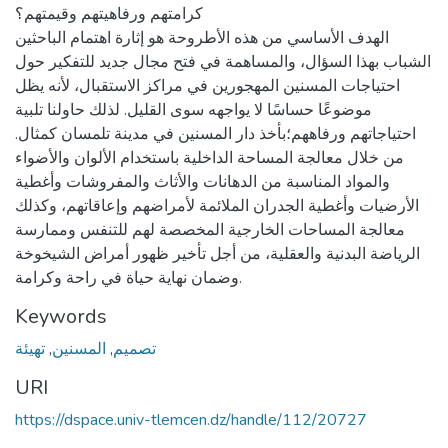
كرامتهم ورفاهيتهم وقيمتهم؟
الهدف الأساسي من هذه الأطروحة هو إثارة اهتمام الباحثين
الشباب بهذا السؤال، والمساهمة في فتح مجال جديد للتفكير حول
احتياجات المسنين المهجورين في مراكز الاستقبال، لأنه يظل
موضوعًا حساسًا لا يواجهه سوى القليل. لذلك حاولنا تلبية
احتياجاتهم ورفاههم؛بأخذ دار المسنين في مدينة تلمسان كمثال.
من خلال معالجة المساحة الداخلية باستخدام الألوان والأضواء
والمواد المناسبة من الدهانات والأثاث والمفروشات وأغطية
الأرضيات وأغطية الجدران الملائمة لأمراضهم وإعاقاتهم، وكذلك
معالجة المساحات الخارجية المخصصة لهم للتنفس وممارسة
الرياضة البدنية والعقلية، من أجل تأخير ظهور أمراض الشيخوخة
وضمان نهاية حياة في راحة وكرامة.
Keywords
تصميم
,
المسنين
,
تهيئة
URI
https://dspace.univ-tlemcen.dz/handle/112/20727