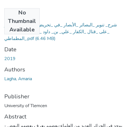
No
Files
Thumbnail
شرح_ تنوير _البصائر _الأبصار _في _تحريض_ سلطان_ الجزائر
Available
_على _قتال _الكفار _علي_ بن_ داود _الشريف_ البوعناني
_المطماطي.pdf
(6.46 MB)
Date
2019
Authors
Lagha, Amaria
Publisher
University of Tlemcen
Abstract
يوجد في الجزائر العديد من العلماء-بعضهم يعرف بعضهم البعض -