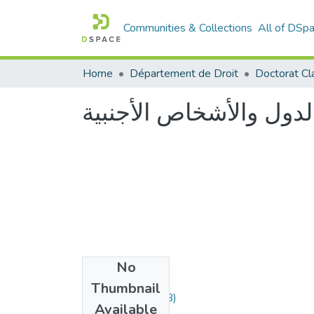
Communities & Collections
All of DSp
Home
Département de Droit
Doctorat Cl
الدول والأشخاص الأجنبية
No
Files
Thumbnail
dadli.pdf
(2.54 MB)
Available