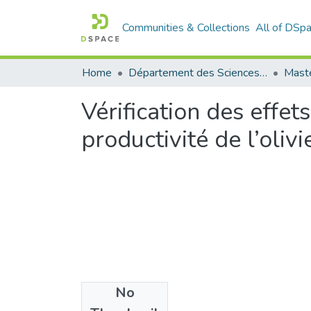
Communities & Collections
All of DSp
Home
Département des Sciences Agronomiques et Forestières
Maste
Vérification des effet
productivité de l’oliv
No
Files