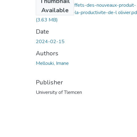
Thumbnail
Verification-des-effets-des-nouveaux-produit-
Available
biostimulants-sur-la-productivite-de-l olivier.pd
(3.63 MB)
Date
2024-02-15
Authors
Mellouki, Imane
Publisher
University of Tlemcen