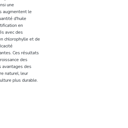
insi une
ts augmentent le
antité d'huile
tification en
ités avec des
n chlorophylle et de
icacité
antes. Ces résultats
 croissance des
es avantages des
e naturel, leur
ulture plus durable.