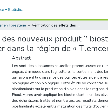
ace
Statistics
r en Foresterie
Vérification des effets des nouveaux produit ‘’ biostimulants ‘’sur la productivité de l’olivier dans la région de « Tlemcen »
s des nouveaux produit ‘’ biost
ier dans la région de « Tlemce
Abstract
Les sont des substances naturelles prometteuses en r
engrais chimiques dans l'agriculture. Ils contiennent des 
qui favorisent la croissance des plantes et les aident à ré
biologique et non biologique. Cette étude se concentre su
biostimulants sur la production d'olives dans les régions
Fhoul. Après avoir appliqué les biostimulants sur des oli
des échantillons traités et non traités, les résultats démo
biostimulants accélèrent la maturation des fruits d'olivier