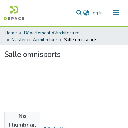
(current)
Log In
Communities & Collections
Home
Département d'Architecture
All of DSpace
Master en Architecture
Salle omnisports
Statistics
Salle omnisports
No
Files
Thumbnail