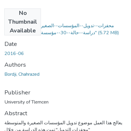
No
Files
Thumbnail
محفزات--تدويل--المؤسسات--الصغيرة--و--المتوسطة--
Available
(5.72 MB)
دراسة--حالة--30--مؤسسة--لولاية--"مستغانم"
Date
2016-06
Authors
Bordji, Chahrazed
Publisher
University of Tlemcen
Abstract
يعالج هذا العمل موضوع تدويل المؤسسات الصغيرة والمتوسطة
"محفزات التدويل".تمت هذه الدراسة من خلال