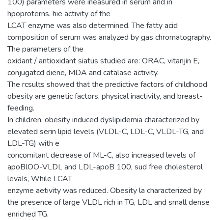
100) parameters were ineasured in serum and in
hpoproterns. hie activity of the
LCAT enzyme was also determined. The fatty acid
composition of serum was analyzed by gas chromatography.
The parameters of the
oxidant / antioxidant siatus studied are: ORAC, vitanjin E,
conjugatcd diene, MDA and catalase activity.
The rcsults showed that the predictive factors of childhood
obesity are genetic factors, physical inactivity, and breast-
feeding.
In children, obesity induced dyslipidemia characterized by
elevated serin lipid levels (VLDL-C, LDL-C, VLDL-TG, and
LDL-TG) with e
concomitant decrease of ML-C, also increased levels of
apoBlOO-VLDL and LDL-apoB 100, sud free cholesterol
levaIs, While LCAT
enzyme aetivity was reduced. Obesity la characterized by
the presence of large VLDL rich in TG, LDL and small dense
enriched TG.