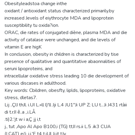
Obesityleadstoa change inthe
oxidant / antioxidant status characterized primarily.by
increased Jevels of eiythrocyte MDA and lipoprotein
susceptibility tu oxida?ion.
ORAC, die rates of conjugated diène, plasma MDA and die
activity of catalase were unchanged, and die levels of
vitamin E are higK
In conclusion, obesity in children is characterized by tise
presence of qualitative and quantitative abaonnalities of
seruni lipoproteins, and
intracellular oxidative stress leading 10 die development of
various discases in adulthood.
Key words: Cbildren, obesfty, liplds, lipoproteins, oxidative
stress, dletas7.
Lij ..ÇlI thJl. i.UI L.»ll l)'ll Jji L.4 JU1"Ji UP Z; LU t...Ji J431 rtàii
di t.rJI ê..a ,.i.LÂ
.ti)2.'jt w i a,Ç jj i,t
j., tut ,Apo Al Apo B100,i (TG) ttJI rs.ii L.5 .ik3 CUA
(LCAT) ej'i .i.i.'E t4 t.iUl Jj,it tJy.