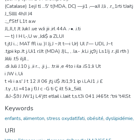
(Catalase) 1ejI tl ...5' t(MDA, DC) —ji1 ,—aJI J,li , .r_1rti tJaitj
J_Sllll 4hJI J4
.;_f'Stf L1t a.w
JLJI,,t Jt JukI .ue wJi jii ,irl 44A .-•. .i.ti
— t) I H l,-,U w ,Jdi$ a ZLUI
t.jtJ i...; MAT ffl i.u. )I Jj,J ~Jt t—i Ur) Ul J'— UDL J~t
.tjpii kp.Jt j.Ui1 rJJt (MDA) J)L,, , .la.- ,kLi jç9j Ls1Ij .r..jll rth )
Jilili .t5 iIjJl ,
.di Juli J.10 j, ,ii r.., .ji j... .tr.iii ,e 4to i ila .iS1:Ji Ut
i JW i..Ui
t »li i a.s' J t 12 JI 06 jtj iJ$ Jti1,91 ip i.LAJ1 ,i £
.t.y ,.t,l »41a j fJ.I c -G ti Ç ilt 5.k_5iill
.&J-.$9J JW1j L4'jtt etlail i..laiit t,s.t3i 041 J465t :'trii 't4lSt
Keywords
enfants
,
alimenton
,
stress oxydatlfati
,
obésité
,
dyslipidémie,
URI