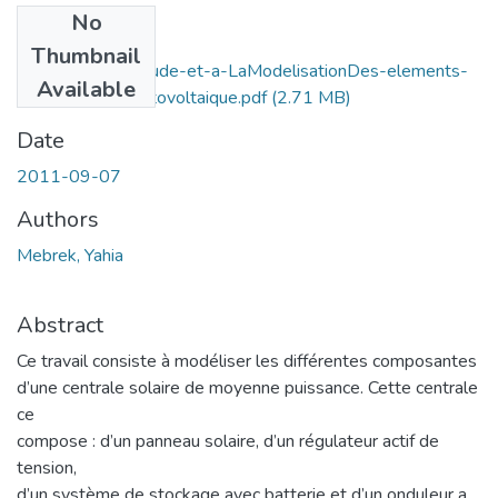
No
Files
Thumbnail
Contribution-a-etude-et-a-LaModelisationDes-elements-
Available
dUnSystemePhotovoltaique.pdf
(2.71 MB)
Date
2011-09-07
Authors
Mebrek, Yahia
Abstract
Ce travail consiste à modéliser les différentes composantes
d’une centrale solaire de moyenne puissance. Cette centrale
ce
compose : d’un panneau solaire, d’un régulateur actif de
tension,
d’un système de stockage avec batterie et d’un onduleur a