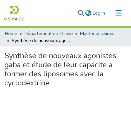
(current)
Log In
Communities & Collections
Home
Département de Chimie
Master en chimie
All of DSpace
Synthèse de nouveaux agonistes gaba et étude de leur capacite a former des liposomes avec la cyclodextrine
Statistics
Synthèse de nouveaux agonistes
gaba et étude de leur capacite a
former des liposomes avec la
cyclodextrine