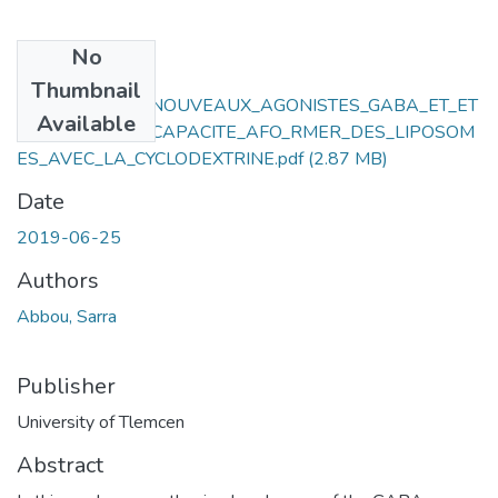
No
Files
Thumbnail
SYNTHESE_DE_NOUVEAUX_AGONISTES_GABA_ET_ET
Available
UDE_DE_LEUR_CAPACITE_AFO_RMER_DES_LIPOSOM
ES_AVEC_LA_CYCLODEXTRINE.pdf
(2.87 MB)
Date
2019-06-25
Authors
Abbou, Sarra
Publisher
University of Tlemcen
Abstract