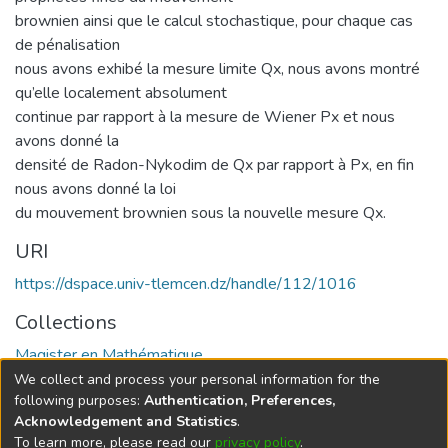
brownien ainsi que le calcul stochastique, pour chaque cas
de pénalisation
nous avons exhibé la mesure limite Qx, nous avons montré
qu’elle localement absolument
continue par rapport à la mesure de Wiener Px et nous
avons donné la
densité de Radon-Nykodim de Qx par rapport à Px, en fin
nous avons donné la loi
du mouvement brownien sous la nouvelle mesure Qx.
URI
https://dspace.univ-tlemcen.dz/handle/112/1016
Collections
Magister en Mathématique
We collect and process your personal information for the
Full item page
following purposes:
Authentication, Preferences,
Acknowledgement and Statistics
.
To learn more, please read our
privacy policy
.