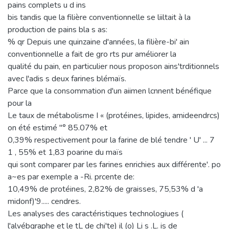
pains complets u d ins
bis tandis que la filière conventionnelle se liiltait à la
production de pains bla s as:
% qr Depuis une quinzaine d'années, la filière-bi' ain
conventionnelle a fait de gro rts pur améliorer la
qualité du pain, en particulier nous proposon ains'trditionnels
avec l'adis s deux farines blémaïs.
Parce que la consommation d'un aiimen lcnnent bénéfique
pour la
Le taux de métabolisme I « (protéines, lipides, amideendrcs)
on été estimé "° 85.07% et
0,39% respectivement pour la farine de blé tendre ' U' ... 7
1 , 55% et 1,83 poarine du maïs
qui sont comparer par les farines enrichies aux différente'. po
a~es par exemple a -Ri. prcente de:
10,49% de protéines, 2,82% de graisses, 75,53% d 'a
midonf)'9..... cendres.
Les analyses des caractéristiques technologiues (
l'alvébgraphe et le tL de chi'te) il (o) Li s .L. is de