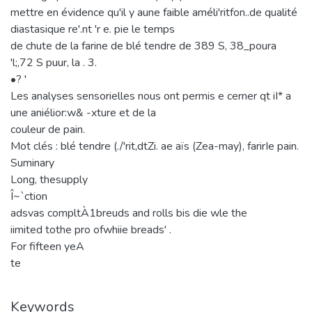
mettre en évidence qu'il y aune faible améli'ritfon..de qualité
diastasique re'.nt 'r e. pie le temps
de chute de la farine de blé tendre de 389 S, 38_poura
'l;,72 S puur, la . 3.
•? '
Les analyses sensorielles nous ont permis e cerner qt iI* a
une aniélior:w& -xture et de la
couleur de pain.
Mot clés : blé tendre (./'rit,dtZi. ae aïs (Zea-may), farirIe pain.
Suminary
Long, thesupply
Î~`ction
adsvas compltÀ1breuds and rolls bis die wle the
iimited tothe pro ofwhiie breads' .
For fifteen yeA
te
Keywords