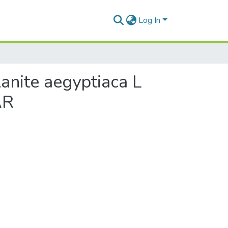
Log In
anite aegyptiaca L
AR