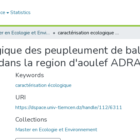
ace
Statistics
Master en Ecologie et Environnement
caractérisation ecologique des peupleument de balanite aegyptiaca L del oued matrieouen dans la region d'aoulef ADRAR
ogique des peupleument de bal
dans la region d'aoulef ADR
Keywords
caractérisation écologique
URI
https://dspace.univ-tlemcen.dz/handle/112/6311
Collections
Master en Ecologie et Environnement