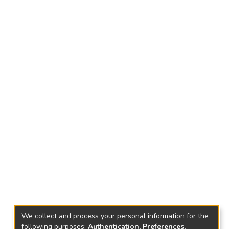
We collect and process your personal information for the
following purposes:
Authentication, Preferences,