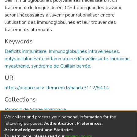
des immunoglobulines polyvalentes nécessiteront un
traitement de longue durée. C’est pourquoi des travaux
seront nécessaires à l’avenir pour rationaliser encore
l’utilisation des immunoglobulines et leur trouver des
traitements alternatifs
Keywords
Déficits immunitaire. Immunoglobulines intraveineuses.
polyradiculonévrite inflammatoire démyélinisante chronique,
myasthénie, syndrome de Guillain barrée.
URI
https://dspace.univ-tlemcen.dz/handle/112/9414
Collections
Rapport de Stage Pharmacie
We collect and process your personal information for the
Full item page
following purposes:
Authentication, Preferences,
Acknowledgement and Statistics
.
To learn more, please read our
privacy policy
.