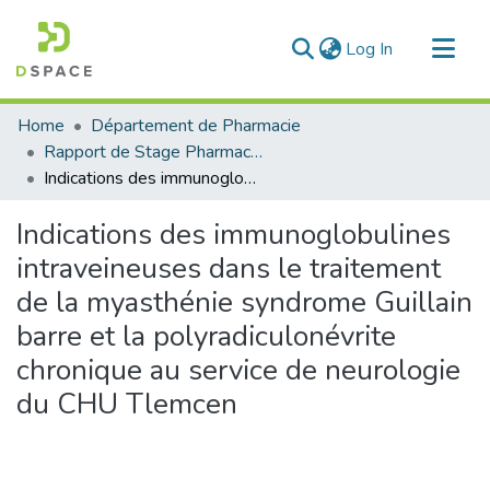
(current)
Log In
Communities & Collections
Home
Département de Pharmacie
All of DSpace
Rapport de Stage Pharmacie
Indications des immunoglobulines intraveineuses dans le traitement de la myasthénie syndrome Guillain barre et la polyradiculonévrite chronique au service de neurologie du CHU Tlemcen
Statistics
Indications des immunoglobulines
intraveineuses dans le traitement
de la myasthénie syndrome Guillain
barre et la polyradiculonévrite
chronique au service de neurologie
du CHU Tlemcen