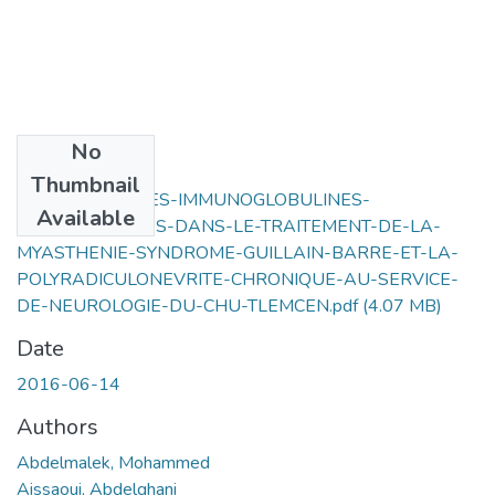
No
Files
Thumbnail
INDICATIONS-DES-IMMUNOGLOBULINES-
Available
INTRAVEINEUSES-DANS-LE-TRAITEMENT-DE-LA-
MYASTHENIE-SYNDROME-GUILLAIN-BARRE-ET-LA-
POLYRADICULONEVRITE-CHRONIQUE-AU-SERVICE-
DE-NEUROLOGIE-DU-CHU-TLEMCEN.pdf
(4.07 MB)
Date
2016-06-14
Authors
Abdelmalek, Mohammed
Aissaoui, Abdelghani