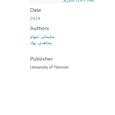
رة_لعبد_العزيز_حمودة.pdf
(1.63 MB)
Date
2024
Authors
سليماني, سھام
مجاهدي، نھاد
Publisher
University of Tlemcen