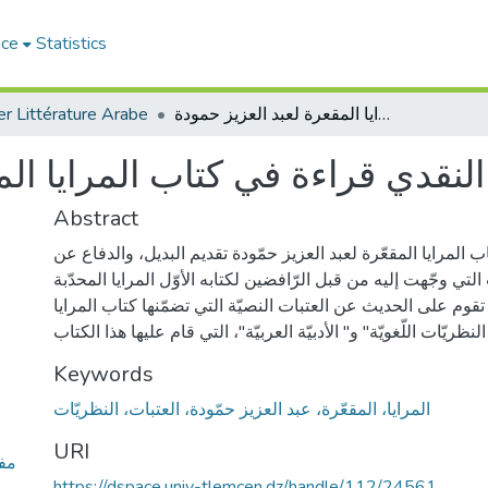
ace
Statistics
r Littérature Arabe
مفهوم المنهج النقدي قراءة في كتاب المرايا المقعرة لعبد العزيز حمودة
لنقدي قراءة في كتاب المرايا الم
Abstract
المرايا المقعّرة لعبد العزيز حمّودة تقديم البديل، والدفاع عن
 التي وجّهت إليه من قبل الرّافضين لكتابه الأوّل المرايا المحدّبة
قوم على الحديث عن العتبات النصيّة التي تضمّنها كتاب المرايا
Keywords
المرايا، المقعّرة، عبد العزيز حمّودة، العتبات، النظريّات
URI
مفه
https://dspace.univ-tlemcen.dz/handle/112/24561