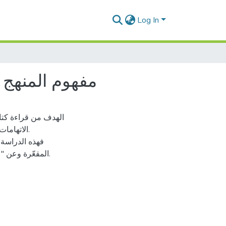
Log In
مفهوم المنهج ا
الهدف من قراءة كتاب 
الاتهامات.
فهذه الدراسة ت
المقعّرة وعن " النظريّات اللّغويّة" و" الأدبيّة العربيّة"، التي قام عليها هذا الكتاب.