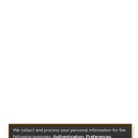
We collect and process your personal information for the
following purposes:
Authentication, Preferences,