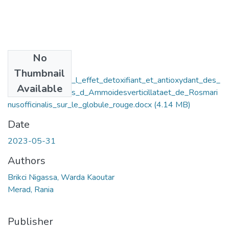
No
Files
Thumbnail
Etude_in_vitro_de_l_effet_detoxifiant_et_antioxydant_des_
Available
huiles_essentielles_d_Ammoidesverticillataet_de_Rosmari
nusofficinalis_sur_le_globule_rouge.docx
(4.14 MB)
Date
2023-05-31
Authors
Brikci Nigassa, Warda Kaoutar
Merad, Rania
Publisher