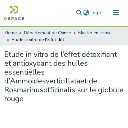
(current)
Log In
Communities & Collections
Home
Département de Chimie
Master en chimie
All of DSpace
Etude in vitro de l’effet détoxifiant et antioxydant des huiles essentielles d’Ammoidesverticillataet de Rosmarinusofficinalis sur le globule rouge
Statistics
Etude in vitro de l’effet détoxifiant
et antioxydant des huiles
essentielles
d’Ammoidesverticillataet de
Rosmarinusofficinalis sur le globule
rouge