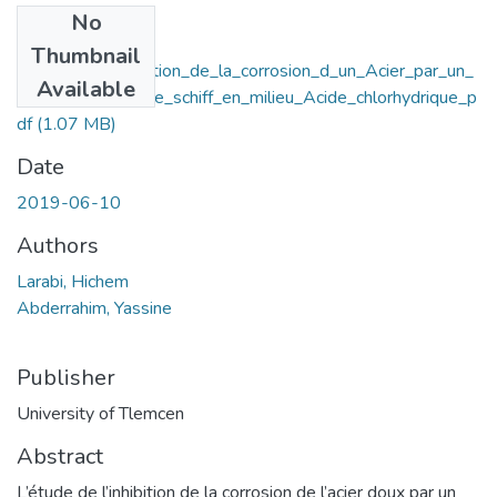
No
Files
Thumbnail
Etude_de_l_inhibition_de_la_corrosion_d_un_Acier_par_un_
Available
composE_base_de_schiff_en_milieu_Acide_chlorhydrique_p
df
(1.07 MB)
Date
2019-06-10
Authors
Larabi, Hichem
Abderrahim, Yassine
Publisher
University of Tlemcen
Abstract
L’étude de l’inhibition de la corrosion de l’acier doux par un