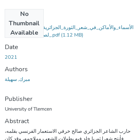
No
Files
Thumbnail
الأسماء_والأماكن_في_شعر_الثورة_الجزائرية_أطلس_المعجزات
Available
_لصالح_خرفي_أنموذجا.pdf
(1.12 MB)
Date
2021
Authors
مبرك, سهيلة
Publisher
University of Tlemcen
Abstract
حارب الشاعر الجزائري صالح خرفي الاستعمار الفرنسي بقلمه،
فأنتج شعرا ثوريا خلد فيه بطولات الشعب وملاحمه، وقد كان