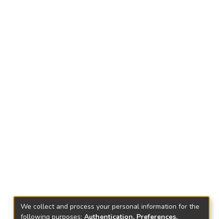
We collect and process your personal information for the
following purposes:
Authentication, Preferences,