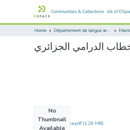
Communities & Collections
All of DSp
Home
Département de langue arabe
Maste
لخطاب الدرامي الجزائري
No
Files
Thumbnail
Kada-Rabah-Malika.pdf
(1.26 MB)
Available