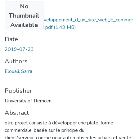
No
Files
Thumbnail
Conception_et_developpement_d_un_site_web_E_commer
Available
ce__pret_a_porter.pdf
(1.49 MB)
Date
2019-07-23
Authors
Elouali, Sarra
Publisher
University of Tlemcen
Abstract
otre projet consiste à développer une plate-forme
commerciale, basée sur le principe du
client/serveur, conçue pour automatiser les achats et vente