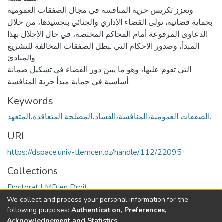
وتعزز تكریس حریة المنافسة في مجال الصفقات العمومیة
بحمایة قضائیة، تولى القضاء الإداري والجنائي بتجسیدها، من خلال
الدعاوى المرفوعة أمام المحاكم المختصة، في حال الإخلال بهذا
المبدأ، وصدور الاحكام التي تبطل الصفقات المخالفة للتشریع
والمبادئ
التي تقوم علیها، وهو ما یبین دور القضاء في تشكیل ضمانة
أساسیة في حمایة مبدأ حریة المنافسة.
Keywords
الصفقات العمومیة،المنافسة،الفساد،المصلحة المتعاقدة،المتعهد.
URI
https://dspace.univ-tlemcen.dz/handle/112/22095
Collections
Doctorat LMD en Droit
We collect and process your personal information for the
Full item page
following purposes:
Authentication, Preferences,
Acknowledgement and Statistics
.