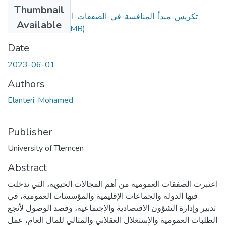
Files
Thumbnail
تكريس-مبدأ-المنافسة-في-الصفقات-العمومية-وضمانات-
Available
(16.07 MB)
حمايته.pdf
Date
2023-06-01
Authors
Elanteri, Mohamed
Publisher
University of Tlemcen
Abstract
اعتبرت الصفقات العمومیة من أهم المجالات الحیویة، التي تدخلت
فیها الدولة والجماعات الإقلیمیة والمؤسسات العمومیة، في
تدبیر وإدارة الشؤون الاقتصادیة والإجتماعیة، وقصد الوصول لأنجع
الطلبات العمومیة والإستغلال العقلاني والمثالي للمال العام، عمل