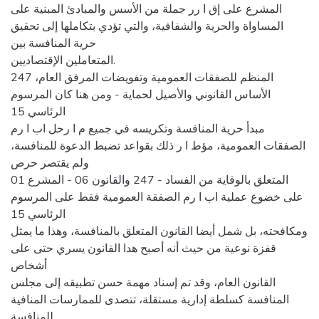
المشرع على إق ا رر جملة من الأسس والمبادئ المبنیة على
المساواة والحریة والشفافیة، والتي تؤدي بتكاملها إلى تحقیق
حریة المنافسة بین
المتعاملین الإقتصادیین.
247 المنظم للصفقات العمومیة وتفویضات المرفق العام،
الأساس القانوني والأصیل لحمایة - ومن هنا كان المرسوم
الرئاسي 15
مبدأ حریة المنافسة وتكریسه في جمیع م ا رحل اب ا رم
الصفقات العمومیة، مؤط ا ر ذلك بقواعد تضبط الدعوة للمنافسة،
ولم یقتصر حرص
01 المتعلق بالوقایة من الفساد - 247 والقانون 06 - المشرع
على خضوع عملیة اب ا رم الصفقة العمومیة فقط على المرسوم
الرئاسي 15
ومكافحته، بل شمل أیضا القانون المتعلق بالمنافسة، وهذا ما یمثل
قفزة نوعیة من حیث أنه أصبح هدا القانون یسري حتى على
أشخاص
القانون العام، وقد تم إسناد مهمة حسن تطبیقه إلى مجلس
المنافسة كسلطة إداریة مستقلة، تتصدى للممارسات المنافیة
للمنافسة.